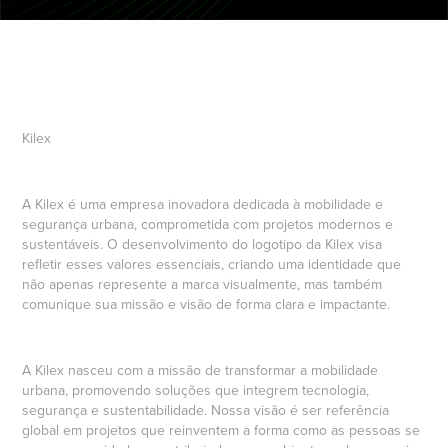
Kilex
A Kilex é uma empresa inovadora dedicada à mobilidade e
segurança urbana, comprometida com projetos modernos e
sustentáveis. O desenvolvimento do logotipo da Kilex visa
refletir esses valores essenciais, criando uma identidade que
não apenas represente a marca visualmente, mas também
comunique sua missão e visão de forma clara e impactante.
A Kilex nasceu com a missão de transformar a mobilidade
urbana, promovendo soluções que integrem tecnologia,
segurança e sustentabilidade. Nossa visão é ser referência
global em projetos que reinventem a forma como as pessoas se